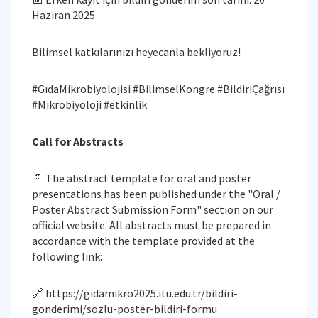
Haziran 2025
Bilimsel katkılarınızı heyecanla bekliyoruz!
#GıdaMikrobiyolojisi #BilimselKongre #BildiriÇağrısı
#Mikrobiyoloji #etkinlik
Call for Abstracts
📄 The abstract template for oral and poster
presentations has been published under the "Oral /
Poster Abstract Submission Form" section on our
official website. All abstracts must be prepared in
accordance with the template provided at the
following link:
🔗 https://gidamikro2025.itu.edu.tr/bildiri-
gonderimi/sozlu-poster-bildiri-formu